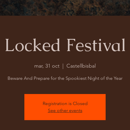
Locked Festival
mar, 31 oct
  |  
Castellbisbal
Beware And Prepare for the Spookiest Night of the Year
Registration is Closed
See other events